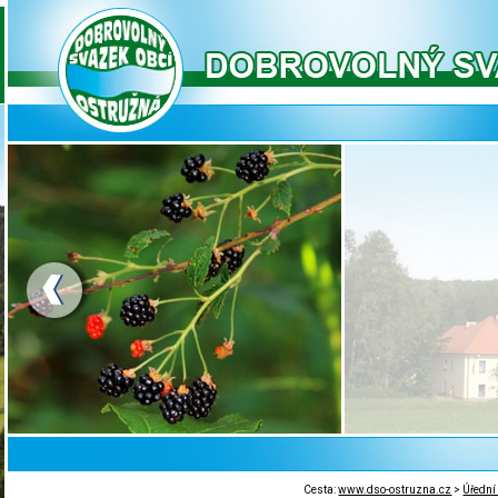
Cesta:
www.dso-ostruzna.cz
>
Úřední