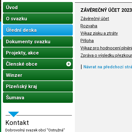
Úvod
ZÁVĚREČNÝ ÚČET 202
O svazku
Závěrečný účet
Rozvaha
Úřední deska
Výkaz zisku a ztráty
Příloha
Dokumenty svazku
Výkaz pro hodnocení plněn
Projekty, akce
Zpráva o výsledku přezko
Členské obce
|
Návrat na předchozí str
Winzer
Plzeňský kraj
Šumava
Kontakt
Dobrovolný svazek obcí “Ostružná“